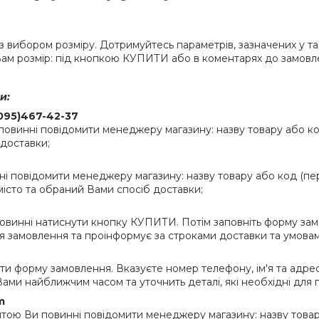
 вибором розміру. Дотримуйтесь параметрів, зазначених у таб
ам розмір: під кнопкою КУПИТИ або в коментарях до замовл
и:
095)467-42-37
инні повідомити менеджеру магазину: назву товару або код (
 доставки;
і повідомити менеджеру магазину: назву товару або код (пер
 місто та обраний Вами спосіб доставки;
винні натиснути кнопку КУПИТИ. Потім заповніть форму зам
 замовлення та проінформує за строками доставки та умовам
ти форму замовлення. Вказуєте номер телефону, ім'я та адрес
ами найближчим часом та уточнить деталі, які необхідні для
m
ю Ви повинні повідомити менеджеру магазину: назву товар