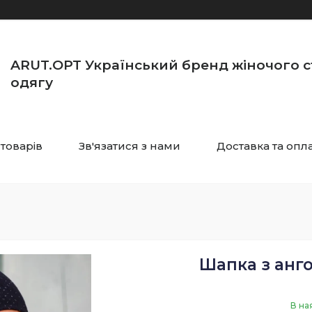
ARUT.OPT Український бренд жіночого 
одягу
 товарів
Зв'язатися з нами
Доставка та опл
Шапка з анг
В на