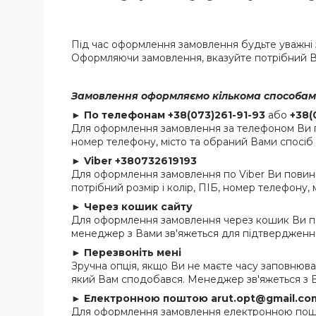
Під час оформлення замовлення будьте уважні з
Оформляючи замовлення, вказуйте потрібний В
Замовлення оформляємо кількома способам
►
По телефонам
+38(073)261-91-93
або
+38(
Для оформлення замовлення за телефоном Ви пов
номер телефону, місто та обраний Вами спосіб
►
Viber +380732619193
Для оформлення замовлення по Viber Ви повинн
потрібний розмір і колір, ПІБ, номер телефону,
►
Через кошик сайту
Для оформлення замовлення через кошик Ви по
менеджер з Вами зв'яжеться для підтвердження
►
Перезвоніть мені
Зручна опція, якщо Ви не маєте часу заповнюва
який Вам сподобався. Менеджер зв'яжеться з В
►
Електронною поштою arut.opt@gmail.co
Для оформлення замовлення електронною пошто