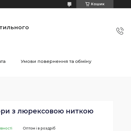
Кошик
стильного
ата
Умови повернення та обміну
ори з люрексовою ниткою
явності
Оптом і в роздріб