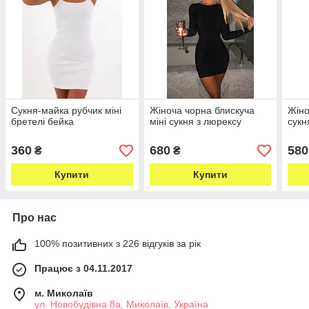
Сукня-майка рубчик міні
Жіноча чорна блискуча
Жіно
бретелі бейка
міні сукня з люрексу
сукн
360
680
580
₴
₴
Купити
Купити
Про нас
100% позитивних з 226 відгуків за рік
Працює з 04.11.2017
м. Миколаїв
ул. Новобудівна 8а, Миколаїв, Україна