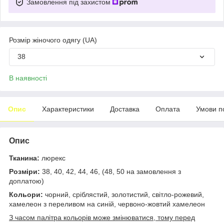
Замовлення під захистом
Розмір жіночого одягу (UA)
38
В наявності
Опис
Характеристики
Доставка
Оплата
Умови п
Опис
Тканина:
люрекс
Розміри:
38, 40, 42, 44, 46, (48, 50 на замовлення з
доплатою)
Кольори:
чорний, сріблястий, золотистий, світло-рожевий,
хамелеон з переливом на синій, червоно-жовтий хамелеон
З часом палітра кольорів може змінюватися, тому перед