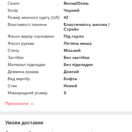
Сезон
Весна/Осінь
Колір
Чорний
Розмір жіночого одягу (UA)
42
Властивості тканини
Еластичність висока /
Стрейч
Фасон вирізу горловини
Під горло
Фасон рукава
Летюча миша
Стиль
Міський
Застібка
Без застібки
Матеріал підкладки
Без підкладки
Довжина рукава
Довгий
Вид виробу
Кофта
Стан
Новий
Міжнародний розмір
S
Приховати
Умови доставки