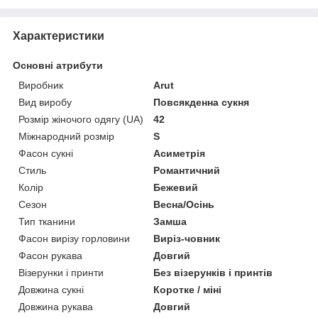
Характеристики
Основні атрибути
Виробник
Arut
Вид виробу
Повсякденна сукня
Розмір жіночого одягу (UA)
42
Міжнародний розмір
S
Фасон сукні
Асиметрія
Стиль
Романтичний
Колір
Бежевий
Сезон
Весна/Осінь
Тип тканини
Замша
Фасон вирізу горловини
Виріз-човник
Фасон рукава
Довгий
Візерунки і принти
Без візерунків і принтів
Довжина сукні
Коротке / міні
Довжина рукава
Довгий