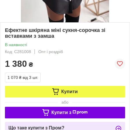
Ефектне шкіряна міні сукня-сорочка зі
вставками з замша
В наявності
Код: С281008
Опт і роздріб
1 380
₴
1 070 ₴
від 3 шт.
Купити
або
Купити з
Що таке купити з Пром?