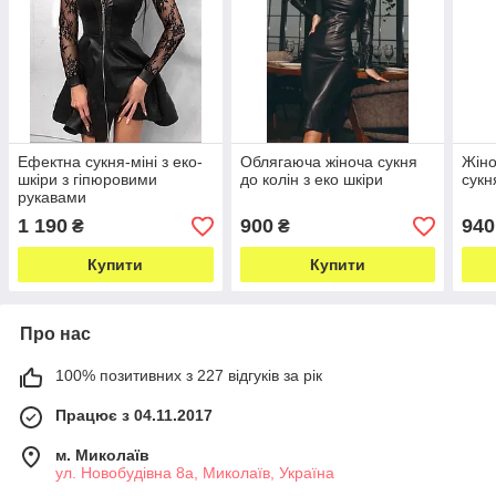
Ефектна сукня-міні з еко-
Облягаюча жіноча сукня
Жіно
шкіри з гіпюровими
до колін з еко шкіри
сукн
рукавами
1 190
900
940
₴
₴
Купити
Купити
Про нас
100% позитивних з 227 відгуків за рік
Працює з 04.11.2017
м. Миколаїв
ул. Новобудівна 8а, Миколаїв, Україна