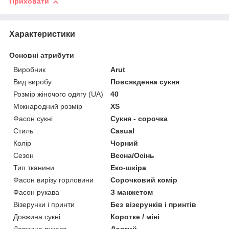
Приховати
Характеристики
Основні атрибути
Виробник
Arut
Вид виробу
Повсякденна сукня
Розмір жіночого одягу (UA)
40
Міжнародний розмір
XS
Фасон сукні
Сукня - сорочка
Стиль
Casual
Колір
Чорний
Сезон
Весна/Осінь
Тип тканини
Еко-шкіра
Фасон вирізу горловини
Сорочковий комір
Фасон рукава
З манжетом
Візерунки і принти
Без візерунків і принтів
Довжина сукні
Коротке / міні