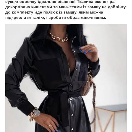
сукню-сорочку ідеальне рішення! Тканина еко шкіра
декорована кишенями та манжетами із замшу на дайвінгу.
до комплекту йде поясок із замшу, яким можна
підкреслити талію, і зробити образ жіночнішим.