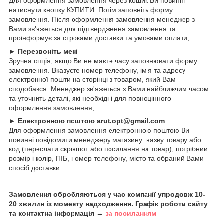
Для оформлення замовлення через кошик Ви повинні
натиснути кнопку КУПИТИ. Потім заповніть форму
замовлення. Після оформлення замовлення менеджер з
Вами зв'яжеться для підтвердження замовлення та
проінформує за строками доставки та умовами оплати;
►
Перезвоніть мені
Зручна опція, якщо Ви не маєте часу заповнювати форму
замовлення. Вказуєте номер телефону, ім'я та адресу
електронної пошти на сторінці з товаром, який Вам
сподобався. Менеджер зв'яжеться з Вами найближчим часом
та уточнить деталі, які необхідні для повноцінного
оформлення замовлення;
►
Електронною поштою arut.opt@gmail.com
Для оформлення замовлення електронною поштою Ви
повинні повідомити менеджеру магазину: назву товару або
код (переслати скріншот або посилання на товар), потрібний
розмір і колір, ПІБ, номер телефону, місто та обраний Вами
спосіб доставки.
Замовлення обробляються у час компанії упродовж 10-
20 хвилин із моменту надходження. Графік роботи сайту
та контактна інформація →
за посиланням