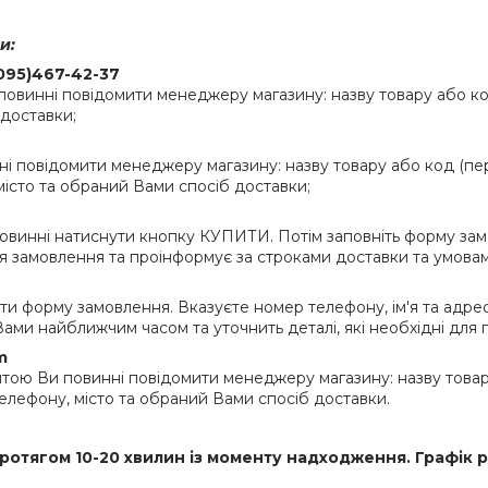
и:
095)467-42-37
инні повідомити менеджеру магазину: назву товару або код (
 доставки;
і повідомити менеджеру магазину: назву товару або код (пер
 місто та обраний Вами спосіб доставки;
винні натиснути кнопку КУПИТИ. Потім заповніть форму зам
 замовлення та проінформує за строками доставки та умовам
ти форму замовлення. Вказуєте номер телефону, ім'я та адрес
ами найближчим часом та уточнить деталі, які необхідні для
m
ю Ви повинні повідомити менеджеру магазину: назву товар
 телефону, місто та обраний Вами спосіб доставки.
ротягом 10-20 хвилин із моменту надходження. Графік 