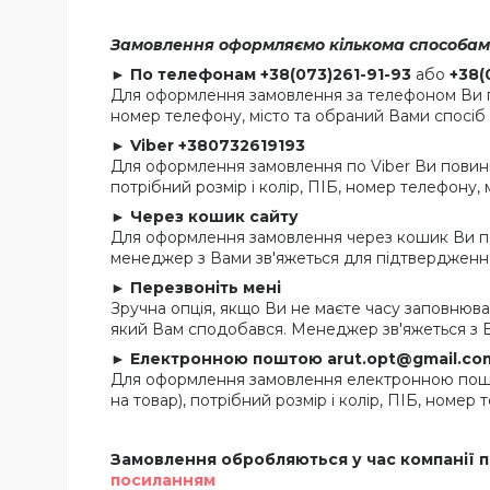
Замовлення оформляємо кількома способам
►
По телефонам
+38(073)261-91-93
або
+38(
Для оформлення замовлення за телефоном Ви пов
номер телефону, місто та обраний Вами спосіб
►
Viber +380732619193
Для оформлення замовлення по Viber Ви повинн
потрібний розмір і колір, ПІБ, номер телефону,
►
Через кошик сайту
Для оформлення замовлення через кошик Ви по
менеджер з Вами зв'яжеться для підтвердження
►
Перезвоніть мені
Зручна опція, якщо Ви не маєте часу заповнюва
який Вам сподобався. Менеджер зв'яжеться з В
►
Електронною поштою arut.opt@gmail.co
Для оформлення замовлення електронною пошто
на товар), потрібний розмір і колір, ПІБ, номер
Замовлення обробляються у час компанії п
посиланням