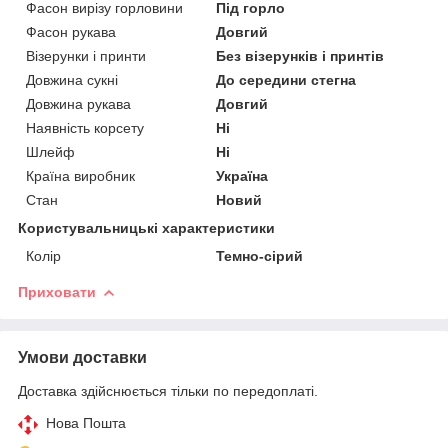
Фасон вирізу горловини
Під горло
Фасон рукава
Довгий
Візерунки і принти
Без візерунків і принтів
Довжина сукні
До середини стегна
Довжина рукава
Довгий
Наявність корсету
Ні
Шлейф
Ні
Країна виробник
Україна
Стан
Новий
Користувальницькі характеристики
Колір
Темно-сірий
Приховати
Умови доставки
Доставка здійснюється тільки по передоплаті.
Нова Пошта