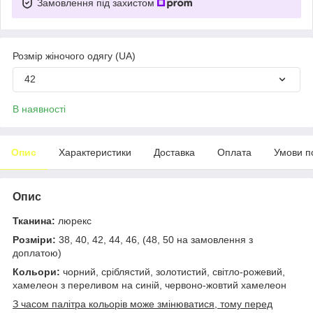
Замовлення під захистом
Розмір жіночого одягу (UA)
42
В наявності
Опис
Характеристики
Доставка
Оплата
Умови п
Опис
Тканина:
люрекс
Розміри:
38, 40, 42, 44, 46, (48, 50 на замовлення з
доплатою)
Кольори:
чорний, сріблястий, золотистий, світло-рожевий,
хамелеон з переливом на синій, червоно-жовтий хамелеон
З часом палітра кольорів може змінюватися, тому перед