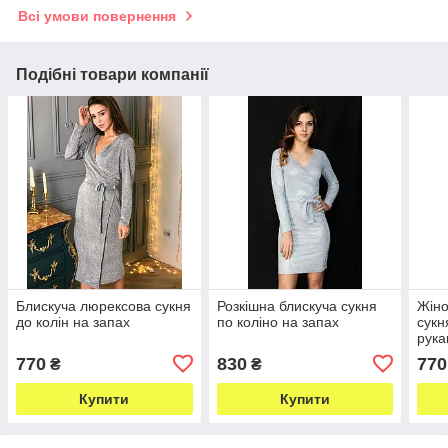
Всі умови повернення
Подібні товари компанії
Блискуча люрексова сукня
Розкішна блискуча сукня
Жіно
до колін на запах
по коліно на запах
сукн
рук
770
830
770
₴
₴
Купити
Купити