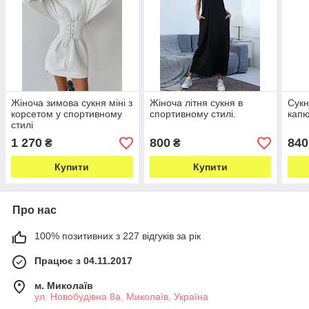
Жіноча зимова сукня міні з
Жіноча літня сукня в
Сукн
корсетом у спортивному
спортивному стилі.
кап
стилі
1 270
800
840
₴
₴
Купити
Купити
Про нас
100% позитивних з 227 відгуків за рік
Працює з 04.11.2017
м. Миколаїв
ул. Новобудівна 8а, Миколаїв, Україна