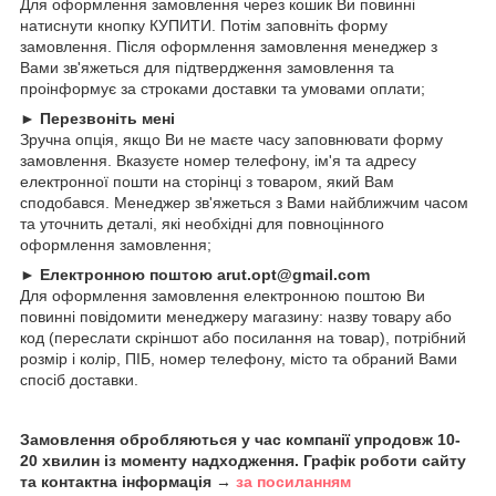
Для оформлення замовлення через кошик Ви повинні
натиснути кнопку КУПИТИ. Потім заповніть форму
замовлення. Після оформлення замовлення менеджер з
Вами зв'яжеться для підтвердження замовлення та
проінформує за строками доставки та умовами оплати;
►
Перезвоніть мені
Зручна опція, якщо Ви не маєте часу заповнювати форму
замовлення. Вказуєте номер телефону, ім'я та адресу
електронної пошти на сторінці з товаром, який Вам
сподобався. Менеджер зв'яжеться з Вами найближчим часом
та уточнить деталі, які необхідні для повноцінного
оформлення замовлення;
►
Електронною поштою arut.opt@gmail.com
Для оформлення замовлення електронною поштою Ви
повинні повідомити менеджеру магазину: назву товару або
код (переслати скріншот або посилання на товар), потрібний
розмір і колір, ПІБ, номер телефону, місто та обраний Вами
спосіб доставки.
Замовлення обробляються у час компанії упродовж 10-
20 хвилин із моменту надходження. Графік роботи сайту
та контактна інформація →
за посиланням