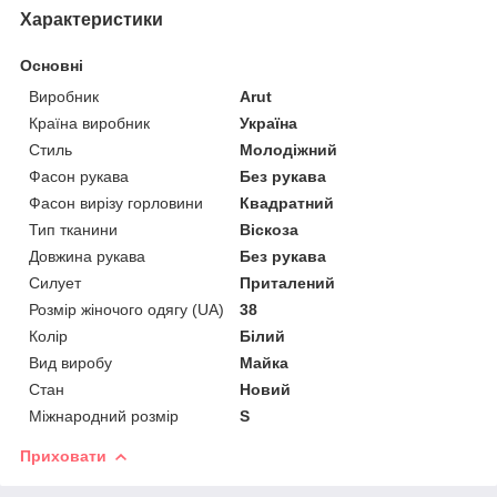
Характеристики
Основні
Виробник
Arut
Країна виробник
Україна
Стиль
Молодіжний
Фасон рукава
Без рукава
Фасон вирізу горловини
Квадратний
Тип тканини
Віскоза
Довжина рукава
Без рукава
Силует
Приталений
Розмір жіночого одягу (UA)
38
Колір
Білий
Вид виробу
Майка
Стан
Новий
Міжнародний розмір
S
Приховати