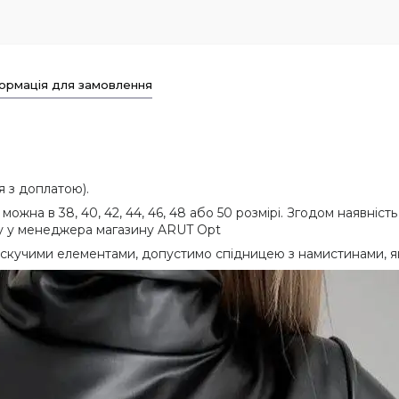
ормація для замовлення
ня з доплатою).
ожна в 38, 40, 42, 44, 46, 48 або 50 розмірі. Згодом наявніст
ору у менеджера магазину ARUT Opt
искучими елементами, допустимо спідницею з намистинами, я