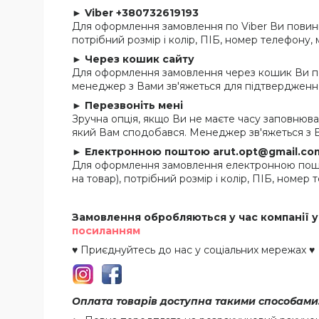
►
Viber +380732619193
Для оформлення замовлення по Viber Ви повинн
потрібний розмір і колір, ПІБ, номер телефону,
►
Через кошик сайту
Для оформлення замовлення через кошик Ви по
менеджер з Вами зв'яжеться для підтвердження
►
Перезвоніть мені
Зручна опція, якщо Ви не маєте часу заповнюва
який Вам сподобався. Менеджер зв'яжеться з В
►
Електронною поштою arut.opt@gmail.co
Для оформлення замовлення електронною пошто
на товар), потрібний розмір і колір, ПІБ, номер
Замовлення обробляються у час компанії у
посиланням
♥ Приєднуйтесь до нас у соціальних мережах ♥
Оплата товарів доступна такими способами