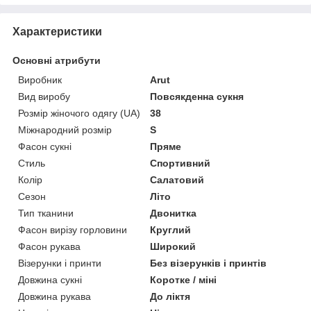
Характеристики
Основні атрибути
Виробник
Arut
Вид виробу
Повсякденна сукня
Розмір жіночого одягу (UA)
38
Міжнародний розмір
S
Фасон сукні
Пряме
Стиль
Спортивний
Колір
Салатовий
Сезон
Літо
Тип тканини
Двонитка
Фасон вирізу горловини
Круглий
Фасон рукава
Широкий
Візерунки і принти
Без візерунків і принтів
Довжина сукні
Коротке / міні
Довжина рукава
До ліктя