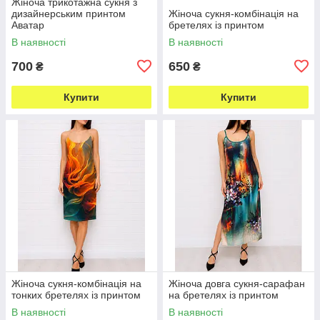
Жіноча трикотажна сукня з
дизайнерським принтом
Жіноча сукня-комбінація на
Аватар
бретелях із принтом
В наявності
В наявності
700
650
₴
₴
Купити
Купити
Жіноча сукня-комбінація на
Жіноча довга сукня-сарафан
тонких бретелях із принтом
на бретелях із принтом
В наявності
В наявності