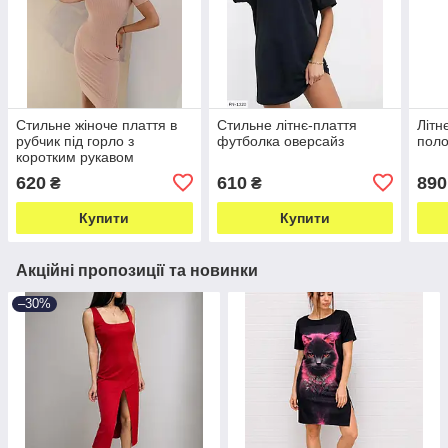
Стильне жіноче плаття в
Стильне літнє-плаття
Літн
рубчик під горло з
футболка оверсайз
пол
коротким рукавом
620
610
890
₴
₴
Купити
Купити
Акційні пропозиції та новинки
–30%