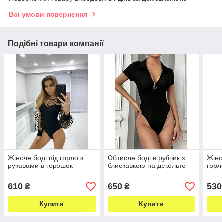
Всі умови повернення
Подібні товари компанії
Жіноче боді під горло з
Обтисле боді в рубчик з
Жіно
рукавами в горошок
блискавкою на декольте
горл
610
650
530
₴
₴
Купити
Купити