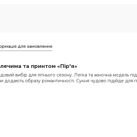
ормація для замовлення
плечима та принтом «Пір'я»
довий вибір для літнього сезону. Легка та жіночна модель пі
анами додають образу романтичності. Сукня чудово підійде для