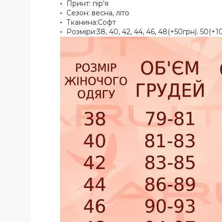
Принт: пір'я
Сезон: весна, літо
Тканина:Софт
Розміри:38, 40, 42, 44, 46, 48(+50грн). 50(+1