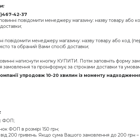
и:
5)467-42-37
инні повідомити менеджеру магазину: назву товару або код (
 доставки;
і повідомити менеджеру магазину: назву товару або код (пер
 місто та обраний Вами спосіб доставки;
винні натиснути кнопку КУПИТИ. Потім заповніть форму зам
 замовлення та проінформує за строками доставки та умовам
мпанії упродовж 10-20 хвилин із моменту надходження.
:
к ФОП;
ок ФОП в розмірі 150 грн;
від 200 гривень. Якщо сума Вашого замовлення до 200 грн – 