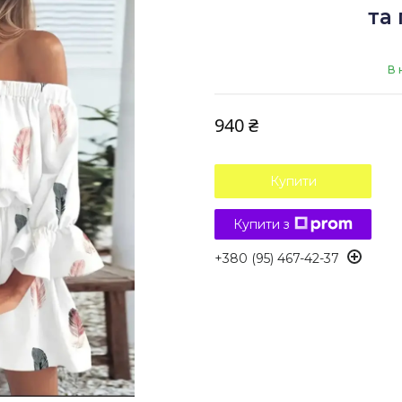
та
В 
940 ₴
Купити
Купити з
+380 (95) 467-42-37