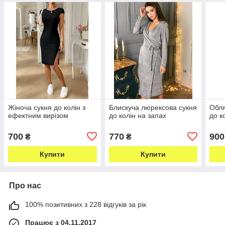
Жіноча сукня до колін з
Блискуча люрексова сукня
Обля
ефектним вирізом
до колін на запах
до к
700
770
900
₴
₴
Купити
Купити
Про нас
100% позитивних з 228 відгуків за рік
Працює з 04.11.2017