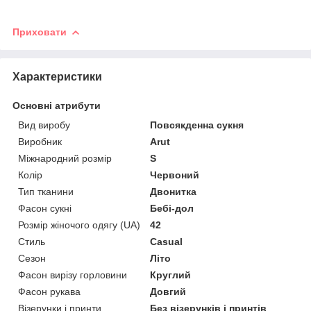
Приховати
Характеристики
Основні атрибути
Вид виробу
Повсякденна сукня
Виробник
Arut
Міжнародний розмір
S
Колір
Червоний
Тип тканини
Двонитка
Фасон сукні
Бебі-дол
Розмір жіночого одягу (UA)
42
Стиль
Casual
Сезон
Літо
Фасон вирізу горловини
Круглий
Фасон рукава
Довгий
Візерунки і принти
Без візерунків і принтів